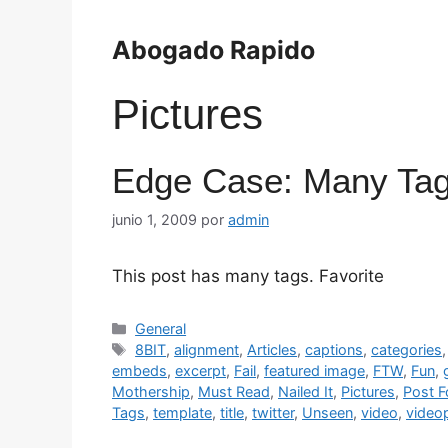
Saltar
al
Abogado Rapido
contenido
Pictures
Edge Case: Many Ta
junio 1, 2009
por
admin
This post has many tags. Favorite
Categorías
General
Etiquetas
8BIT
,
alignment
,
Articles
,
captions
,
categories
embeds
,
excerpt
,
Fail
,
featured image
,
FTW
,
Fun
,
Mothership
,
Must Read
,
Nailed It
,
Pictures
,
Post F
Tags
,
template
,
title
,
twitter
,
Unseen
,
video
,
video