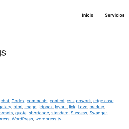
Inicio
Servicios
gs
,
chat
,
Codex
,
comments
,
content
,
css
,
dowork
,
edge case
,
gallery
,
html
,
image
,
jetpack
,
layout
,
link
,
Love
,
markup
,
ormats
,
quote
,
shortcode
,
standard
,
Success
,
Swagger
,
press
,
WordPress
,
wordpress.tv