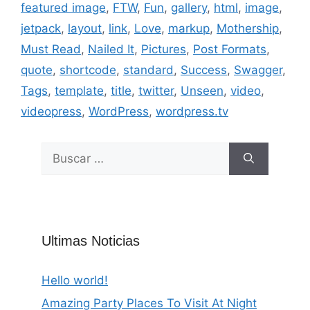
featured image
,
FTW
,
Fun
,
gallery
,
html
,
image
,
jetpack
,
layout
,
link
,
Love
,
markup
,
Mothership
,
Must Read
,
Nailed It
,
Pictures
,
Post Formats
,
quote
,
shortcode
,
standard
,
Success
,
Swagger
,
Tags
,
template
,
title
,
twitter
,
Unseen
,
video
,
videopress
,
WordPress
,
wordpress.tv
Buscar:
Ultimas Noticias
Hello world!
Amazing Party Places To Visit At Night