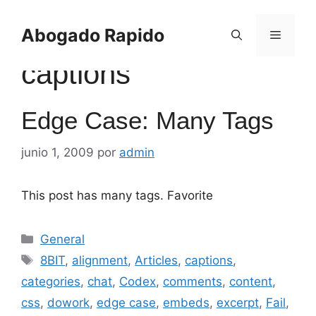
Saltar
al
Abogado Rapido
Menú
contenido
captions
Edge Case: Many Tags
junio 1, 2009
por
admin
This post has many tags. Favorite
Categorías
General
Etiquetas
8BIT
,
alignment
,
Articles
,
captions
,
categories
,
chat
,
Codex
,
comments
,
content
,
css
,
dowork
,
edge case
,
embeds
,
excerpt
,
Fail
,