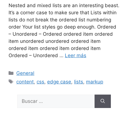
Nested and mixed lists are an interesting beast.
It’s a corner case to make sure that Lists within
lists do not break the ordered list numbering
order Your list styles go deep enough. Ordered
– Unordered – Ordered ordered item ordered
item unordered unordered ordered item
ordered item ordered item ordered item
Ordered – Unordered …
Leer más
Categorías
General
Etiquetas
content
,
css
,
edge case
,
lists
,
markup
Buscar: