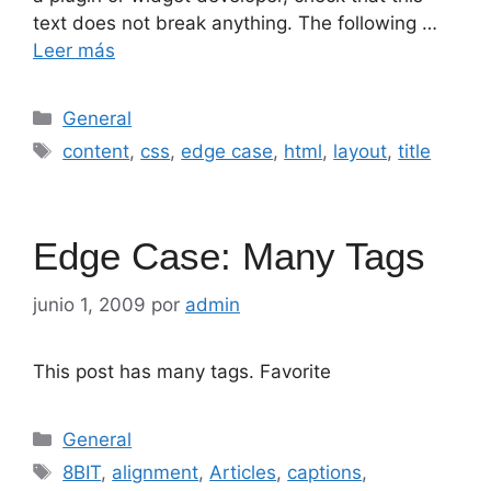
text does not break anything. The following …
Leer más
Categorías
General
Etiquetas
content
,
css
,
edge case
,
html
,
layout
,
title
Edge Case: Many Tags
junio 1, 2009
por
admin
This post has many tags. Favorite
Categorías
General
Etiquetas
8BIT
,
alignment
,
Articles
,
captions
,