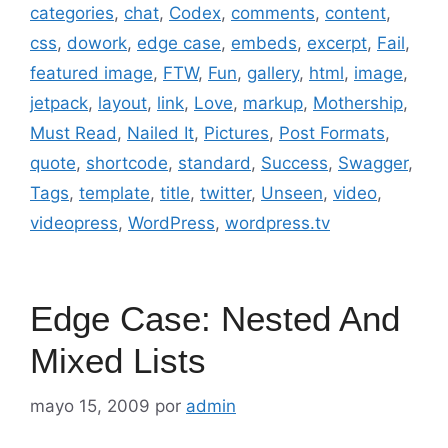
categories
,
chat
,
Codex
,
comments
,
content
,
css
,
dowork
,
edge case
,
embeds
,
excerpt
,
Fail
,
featured image
,
FTW
,
Fun
,
gallery
,
html
,
image
,
jetpack
,
layout
,
link
,
Love
,
markup
,
Mothership
,
Must Read
,
Nailed It
,
Pictures
,
Post Formats
,
quote
,
shortcode
,
standard
,
Success
,
Swagger
,
Tags
,
template
,
title
,
twitter
,
Unseen
,
video
,
videopress
,
WordPress
,
wordpress.tv
Edge Case: Nested And
Mixed Lists
mayo 15, 2009
por
admin