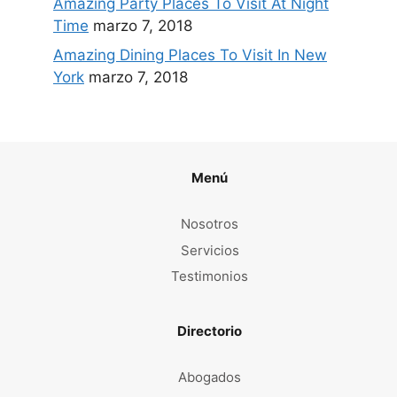
Amazing Party Places To Visit At Night
Time
marzo 7, 2018
Amazing Dining Places To Visit In New
York
marzo 7, 2018
Menú
Nosotros
Servicios
Testimonios
Directorio
Abogados