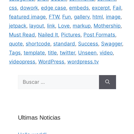
css
,
dowork
,
edge case
,
embeds
,
excerpt
,
Fail
,
featured image
,
FTW
,
Fun
,
gallery
,
html
,
image
,
jetpack
,
layout
,
link
,
Love
,
markup
,
Mothership
,
Must Read
,
Nailed It
,
Pictures
,
Post Formats
,
quote
,
shortcode
,
standard
,
Success
,
Swagger
,
Tags
,
template
,
title
,
twitter
,
Unseen
,
video
,
videopress
,
WordPress
,
wordpress.tv
Buscar:
Ultimas Noticias