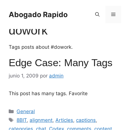
Saltar
al
Abogado Rapido
Menú
contenido
dowork
Tags posts about #dowork.
Edge Case: Many Tags
junio 1, 2009
por
admin
This post has many tags. Favorite
Categorías
General
Etiquetas
8BIT
,
alignment
,
Articles
,
captions
,
categories
,
chat
,
Codex
,
comments
,
content
,