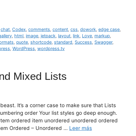
,
chat
,
Codex
,
comments
,
content
,
css
,
dowork
,
edge case
,
gallery
,
html
,
image
,
jetpack
,
layout
,
link
,
Love
,
markup
,
ormats
,
quote
,
shortcode
,
standard
,
Success
,
Swagger
,
press
,
WordPress
,
wordpress.tv
nd Mixed Lists
beast. It’s a corner case to make sure that Lists
 numbering order Your list styles go deep enough.
item ordered item unordered unordered ordered
 item Ordered – Unordered …
Leer más