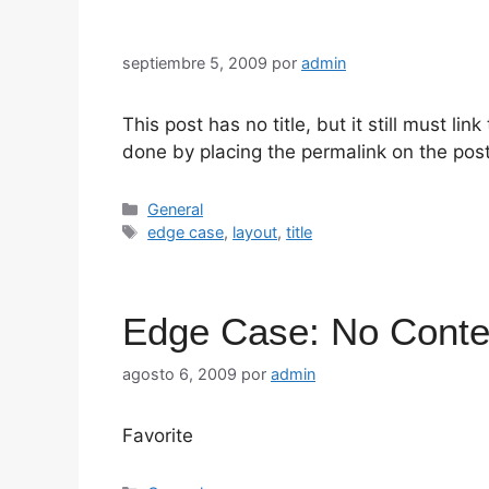
septiembre 5, 2009
por
admin
This post has no title, but it still must li
done by placing the permalink on the post
Categorías
General
Etiquetas
edge case
,
layout
,
title
Edge Case: No Conte
agosto 6, 2009
por
admin
Favorite