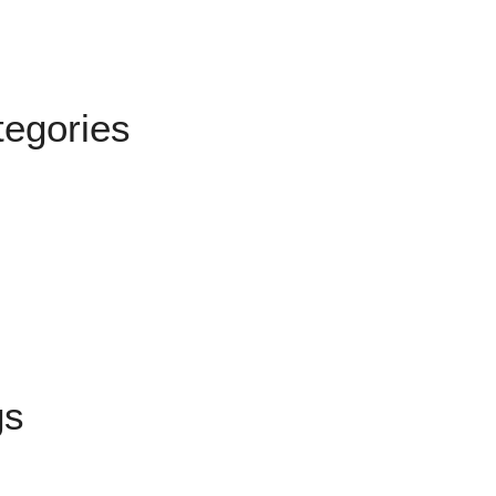
egories
gs