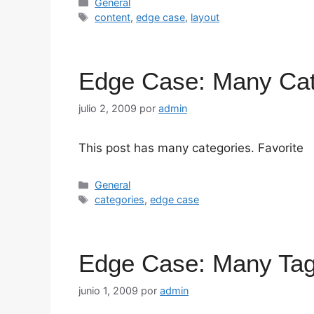
Categorías
General
Etiquetas
content
,
edge case
,
layout
Edge Case: Many Cat
julio 2, 2009
por
admin
This post has many categories. Favorite
Categorías
General
Etiquetas
categories
,
edge case
Edge Case: Many Ta
junio 1, 2009
por
admin