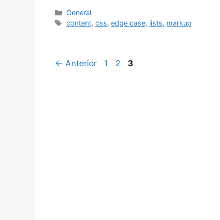
Categorías
General
Etiquetas
content
,
css
,
edge case
,
lists
,
markup
Página
Página
Página
←
Anterior
1
2
3