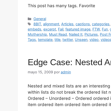
This post has many tags. Favorite
Categorías
General
Etiquetas
8BIT
,
alignment
,
Articles
,
captions
,
categories
embeds
,
excerpt
,
Fail
,
featured image
,
FTW
,
Fun
,
Mothership
,
Must Read
,
Nailed It
,
Pictures
,
Post F
Tags
,
template
,
title
,
twitter
,
Unseen
,
video
,
video
Edge Case: Nested A
mayo 15, 2009
por
admin
Nested and mixed lists are an interesting 
within lists do not break the ordered list
Ordered – Unordered – Ordered ordered 
item ordered item ordered item ordered